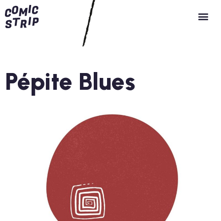
FR
NL
EN
Pépite Blues